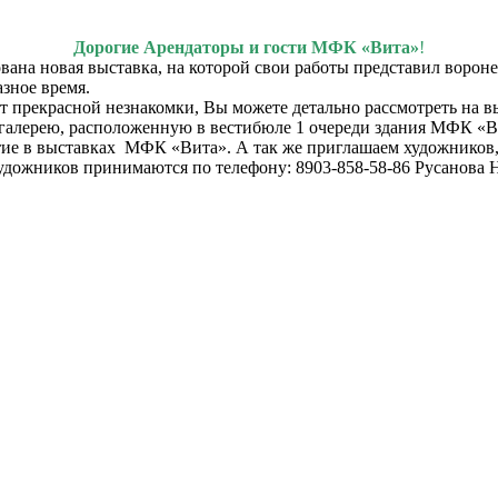
Дорогие Арендаторы и гости МФК «Вита»
!
ана новая выставка, на которой свои работы представил воро
зное время.
т прекрасной незнакомки, Вы можете детально рассмотреть на в
галерею, расположенную в вестибюле 1 очереди здания МФК «В
е в выставках МФК «Вита». А так же приглашаем художников,
художников принимаются по телефону:
8903-858-58-86
Русанова Н