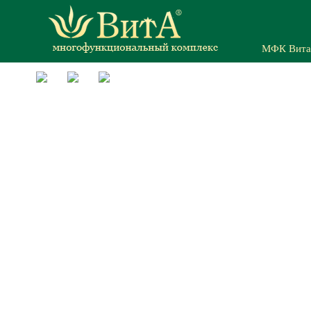
МФК Вита