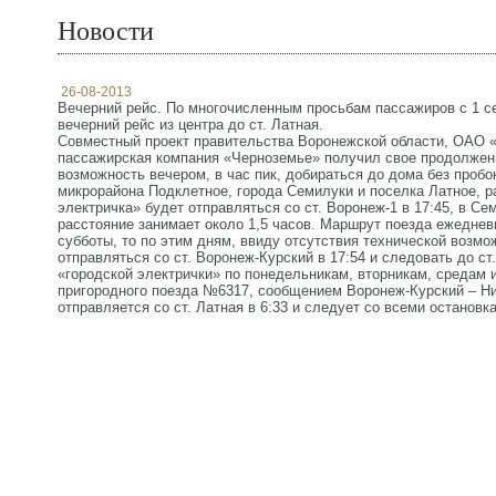
Новости
26-08-2013
Вечерний рейс. По многочисленным просьбам пассажиров
с 1 с
вечерний рейс из центра до ст. Латная.
Совместный проект правительства Воронежской области, ОАО 
пассажирская компания «Черноземье» получил свое продолжени
возможность вечером, в час пик, добираться до дома без пробо
микрорайона Подклетное, города Семилуки и поселка Латное, р
электричка» будет отправляться со ст. Воронеж-1 в 17:45, в Се
расстояние занимает около 1,5 часов. Маршрут поезда ежедневн
субботы, то по этим дням, ввиду отсутствия технической возмо
отправляться со ст. Воронеж-Курский в 17:54 и следовать до ст
«городской электрички» по понедельникам, вторникам, средам 
пригородного поезда №6317, сообщением Воронеж-Курский – Н
отправляется со ст. Латная в 6:33 и следует со всеми остановка