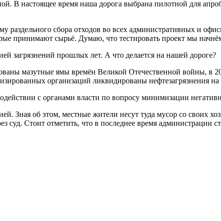
ной. В настоящее время наша дорога выбрана пилотной для ап
стему раздельного сбора отходов во всех административных и оф
рые принимают сырьё. Думаю, что тестировать проект мы начнём
й загрязнений прошлых лет. А что делается на нашей дороге?
рованы мазутные ямы времён Великой Отечественной войны, в 2
ализированных организаций ликвидированы нефтезагрязнения на
одействии с органами власти по вопросу минимизации негатив
ией. Зная об этом, местные жители несут туда мусор со своих хо
рез суд. Стоит отметить, что в последнее время администрации с