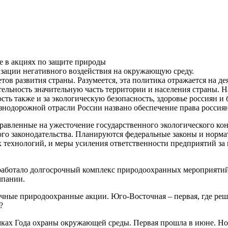
е в акциях
по защите природы
изации негативного воздействия на окружающую среду.
тов развития страны. Разумеется, эта политика отражается на 
тельность значительную часть территории и населения страны.
ость также и за экологическую безопасность, здоровье россиян и
езнодорожной отрасли России названо обеспечение права росси
равленные на ужесточение государственного экологического кон
го законодательства. Планируются федеральные законы и норм
технологий, и меры усиления ответственности предприятий за
аботало долгосрочный комплекс природоохранных мероприятий
мпании.
зличные природоохранные акции. Юго-Восточная – первая, где р
?
амках Года охраны окружающей среды. Первая прошла в июне. Но