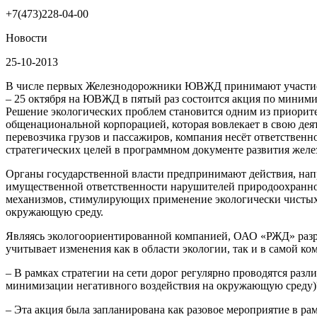
+7(473)228-04-00
Новости
25-10-2013
В числе первых Железнодорожники ЮВЖД принимают участи
– 25 октября на ЮВЖД в пятый раз состоится акция по миним
Решение экологических проблем становится одним из приорите
общенациональной корпорацией, которая вовлекает в свою дея
перевозчика грузов и пассажиров, компания несёт ответственн
стратегических целей в программном документе развития жел
Органы государственной власти предпринимают действия, нап
имущественной ответственности нарушителей природоохранно
механизмов, стимулирующих применение экологически чистых 
окружающую среду.
Являясь экологоориентированной компанией, ОАО «РЖД» разр
учитывает изменения как в области экологии, так и в самой ко
– В рамках стратегии на сети дорог регулярно проводятся ра
минимизации негативного воздействия на окружающую среду)
– Эта акция была запланирована как разовое мероприятие в р