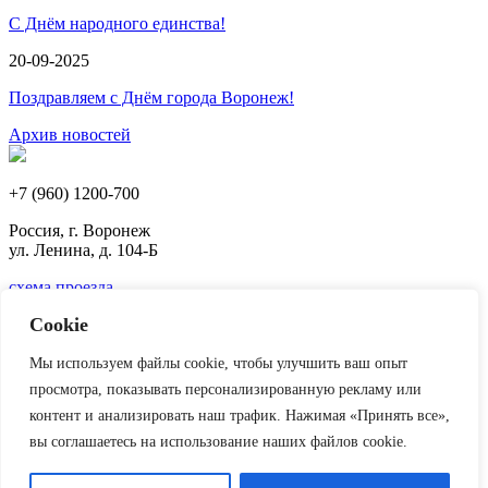
С Днём народного единства!
20-09-2025
Поздравляем с Днём города Воронеж!
Архив новостей
+7 (960) 1200-700
Россия, г. Воронеж
ул. Ленина, д. 104-Б
схема проезда
Cookie
Доработка сайта
веб-студия Team-B
Политика конфиденциальности
Мы используем файлы cookie, чтобы улучшить ваш опыт
просмотра, показывать персонализированную рекламу или
МФК Вита
контент и анализировать наш трафик. Нажимая «Принять все»,
Аренда
Мы помогаем
вы соглашаетесь на использование наших файлов cookie.
Наши новости
Партнеры