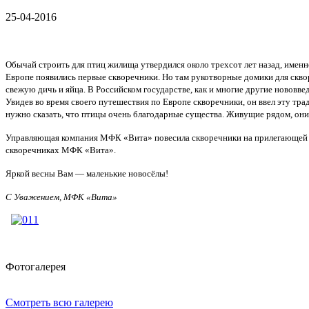
25-04-2016
О
бычай строить для птиц жилища утвердился около трехсот лет
назад, именн
Европе появились первые скворечники. Но там рукотворные домики для скв
свежую дичь и яйца. В Российском государстве, как и многие другие нововв
Увидев во время своего путешествия по Европе скворечники, он ввел эту тра
нужно сказать, что птицы очень благодарные существа. Живущие рядом, о
Управляющая компания МФК «Вита»
повесила
скворечники на прилегающей
скворечниках МФК «Вита».
Яркой весны Вам — маленькие новосёлы!
С Уважением, МФК «Вита»
Фотогалерея
Смотреть всю галерею