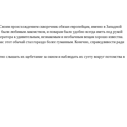
. Своим происхождением скворечник обязан европейцам, именно в Западной
 были любимым лакомством, и поварам было удобно всегда иметь под рукой
императора к удивительным, незнакомым и необычным вещам хорошо известна.
нас этот обычай стал гораздо более гуманным. Конечно, справедливости ради
тно слышать их щебетание за окном и наблюдать их суету вокруг потомства
в