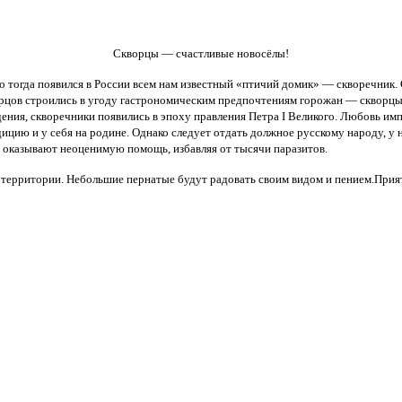
Скворцы — счастливые новосёлы!
о
тогда появился в России всем нам известный «птичий домик» — скворечник
орцов строились в угоду гастрономическим предпочтениям горожан — скворцы
едения, скворечники появились в эпоху правления Петра I Великого. Любовь 
дицию и у себя на родине. Однако следует отдать должное русскому народу, у 
ни оказывают неоценимую помощь,
избавляя от тысячи паразитов.
 территории
.
Небольшие пернатые
будут
рад
овать
своим видом и пением.
П
рия