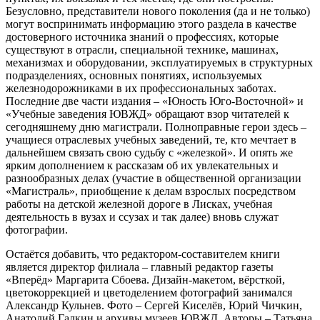
Безусловно, представители нового поколения (да и не только)
могут воспринимать информацию этого раздела в качестве
достоверного источника знаний о профессиях, которые
существуют в отрасли, специальной технике, машинах,
механизмах и оборудовании, эксплуатируемых в структурных
подразделениях, основных понятиях, используемых
железнодорожниками в их профессиональных заботах.
Последние две части издания – «Юность Юго-Восточной» и
«Учебные заведения ЮВЖД» обращают взор читателей к
сегодняшнему дню магистрали. Полноправные герои здесь –
учащиеся отраслевых учебных заведений, те, кто мечтает в
дальнейшем связать свою судьбу с «железкой». И опять же
ярким дополнением к рассказам об их увлекательных и
разнообразных делах (участие в общественной организации
«Магистраль», приобщение к делам взрослых посредством
работы на детской железной дороге в Лисках, учебная
деятельность в вузах и ссузах и так далее) вновь служат
фотографии.
Остаётся добавить, что редактором-составителем книги
является директор филиала – главный редактор газеты
«Вперёд» Маргарита Сбоева. Дизайн-макетом, вёрсткой,
цветокоррекцией и цветоделением фотографий занимался
Александр Кульнев. Фото – Сергей Киселёв, Юрий Чичкин,
Анатолий Галкин и архивы музеев ЮВЖД. Авторы – Татьяна