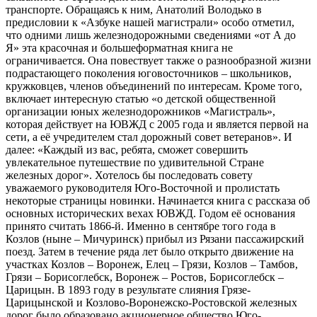
транспорте. Обращаясь к ним, Анатолий Володько в
предисловии к «Азбуке нашей магистрали» особо отметил,
что одними лишь железнодорожными сведениями «от А до
Я» эта красочная и большеформатная книга не
ограничивается. Она повествует также о разнообразной жизни
подрастающего поколения юговосточников – школьников,
кружковцев, членов объединений по интересам. Кроме того,
включает интересную статью «о детской общественной
организации юных железнодорожников «Магистраль»,
которая действует на ЮВЖД с 2005 года и является первой на
сети, а её учредителем стал дорожный совет ветеранов». И
далее: «Каждый из вас, ребята, сможет совершить
увлекательное путешествие по удивительной Стране
железных дорог». Хотелось бы последовать совету
уважаемого руководителя Юго-Восточной и пролистать
некоторые страницы новинки. Начинается книга с рассказа об
основных исторических вехах ЮВЖД. Годом её основания
принято считать 1866-й. Именно в сентябре того года в
Козлов (ныне – Мичуринск) прибыл из Рязани пассажирский
поезд. Затем в течение ряда лет было открыто движение на
участках Козлов – Воронеж, Елец – Грязи, Козлов – Тамбов,
Грязи – Борисоглебск, Воронеж – Ростов, Борисоглебск –
Царицын. В 1893 году в результате слияния Грязе-
Царицынской и Козлово-Воронежско-Ростовской железных
дорог было образовано акционерное общество Юго-