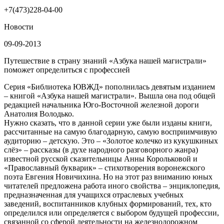
+7(473)228-04-00
Новости
09-09-2013
Путешествие в страну знаний «Азбука нашей магистрали»
поможет определиться
с профессией
Серия «Библиотека ЮВЖД» пополнилась девятым изданием
– книгой «Азбука нашей магистрали». Вышла она под общей
редакцией начальника Юго-Восточной железной дороги
Анатолия Володько.
Нужно сказать, что в данной серии уже были изданы книги,
рассчитанные на самую благодарную, самую восприимчивую
аудиторию – детскую. Это – «Золотое колечко из кукушкиных
слёз» – рассказы (в духе народного разговорного жанра)
известной русской сказительницы Анны Корольковой и
«Православный букварик» – стихотворения воронежского
поэта Евгения Новичихина. Но на этот раз вниманию юных
читателей предложена работа иного свойства – энциклопедия,
предназначенная для учащихся отраслевых учебных
заведений, воспитанников клубных формирований, тех, кто
определился или определяется с выбором будущей профессии,
связанной со сферой деятельности на железнодорожном