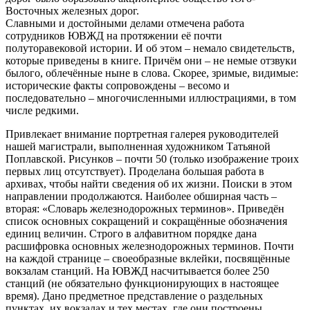
Восточных железных дорог.
Славными и достойными делами отмечена работа
сотрудников ЮВЖД на протяжении её почти
полуторавековой истории. И об этом – немало свидетельств,
которые приведены в книге. Причём они – не немые отзвуки
былого, облечённые ныне в слова. Скорее, зримые, видимые:
исторические факты сопровождены – весомо и
последовательно – многочисленными иллюстрациями, в том
числе редкими.
Привлекает внимание портретная галерея руководителей
нашей магистрали, выполненная художником Татьяной
Поплавской. Рисунков – почти 50 (только изображение троих
первых лиц отсутствует). Проделана большая работа в
архивах, чтобы найти сведения об их жизни. Поиски в этом
направлении продолжаются. Наиболее обширная часть –
вторая: «Словарь железнодорожных терминов». Приведён
список основных сокращений и сокращённые обозначения
единиц величин. Строго в алфавитном порядке дана
расшифровка основных железнодорожных терминов. Почти
на каждой странице – своеобразные вклейки, посвящённые
вокзалам станций. На ЮВЖД насчитывается более 250
станций (не обязательно функционирующих в настоящее
время). Дано предметное представление о раздельных
пунктах, их вокзалах и тех местах, где они построены.