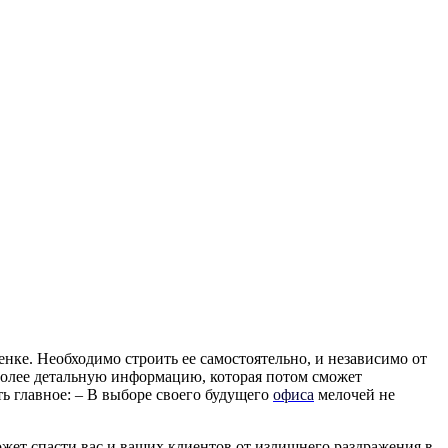
ке. Необходимо строить ее самостоятельно, и независимо от
 более детальную информацию, которая потом сможет
ь главное: – В выборе своего будущего
офиса
мелочей не
жет спасти вас и ваших клиентов от излишнего раздражения в