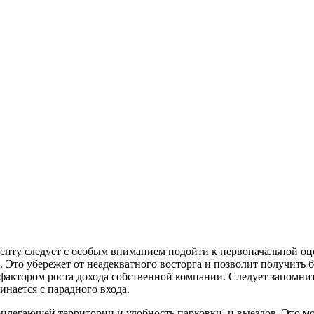
енту следует с
особым вниманием подойти к первоначальной оцен
. Это убережет от неадекватного восторга и позволит получить
фактором роста дохода собственной компании. Следует запомнит
инается с парадного входа.
легающей территории и удобность парковки, и выездов. Это мо