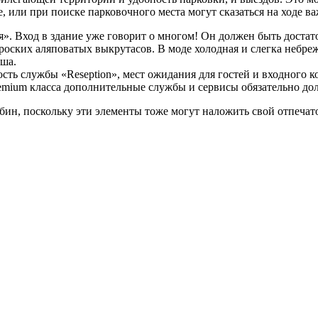
, или при поиске парковочного места могут сказаться на ходе в
». Вход в здание уже говорит о многом! Он должен быть достат
ских аляповатых выкрутасов. В моде холодная и слегка небреж
аша.
ость службы «Reseption», мест ожидания для гостей и входного
emium класса дополнительные службы и сервисы обязательно д
ин, поскольку эти элементы тоже могут наложить свой отпечато