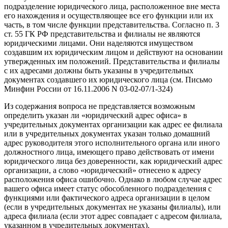
подразделение юридического лица, расположенное вне места
его нахождения и осуществляющее все его функции или их
часть, в том числе функции представительства. Согласно п. 3
ст. 55 ГК РФ представительства и филиалы не являются
юридическими лицами. Они наделяются имуществом
создавшим их юридическим лицом и действуют на основании
утвержденных им положений. Представительства и филиалы
с их адресами должны быть указаны в учредительных
документах создавшего их юридического лица (см. Письмо
Минфин России от 16.11.2006 N 03-02-07/1-324)
Из содержания вопроса не представляется возможным
определить указан ли «юридический адрес офиса» в
учредительных документах организации как адрес ее филиала
или в учредительных документах указан только домашний
адрес руководителя этого исполнительного органа или иного
должностного лица, имеющего право действовать от имени
юридического лица без доверенности, как юридический адрес
организации, а слово «юридический» отнесено к адресу
расположения офиса ошибочно. Однако в любом случае адрес
вашего офиса имеет статус обособленного подразделения с
функциями или фактического адреса организации в целом
(если в учредительных документах не указаны филиалы), или
адреса филиала (если этот адрес совпадает с адресом филиала,
указанном в учредительных документах).