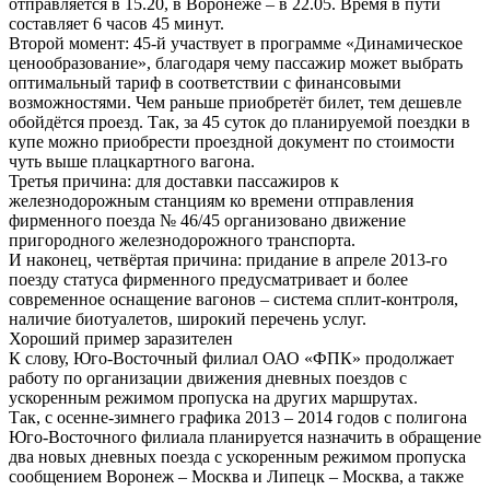
отправляется в 15.20, в Воронеже – в 22.05. Время в пути
составляет 6 часов 45 минут.
Второй момент: 45-й участвует в программе «Динамическое
ценообразование», благодаря чему пассажир может выбрать
оптимальный тариф в соответствии с финансовыми
возможностями. Чем раньше приобретёт билет, тем дешевле
обойдётся проезд. Так, за 45 суток до планируемой поездки в
купе можно приобрести проездной документ по стоимости
чуть выше плацкартного вагона.
Третья причина: для доставки пассажиров к
железнодорожным станциям ко времени отправления
фирменного поезда № 46/45 организовано движение
пригородного железнодорожного транспорта.
И наконец, четвёртая причина: придание в апреле 2013-го
поезду статуса фирменного предусматривает и более
современное оснащение вагонов – система сплит-контроля,
наличие биотуалетов, широкий перечень услуг.
Хороший пример заразителен
К слову, Юго-Восточный филиал ОАО «ФПК» продолжает
работу по организации движения дневных поездов с
ускоренным режимом пропуска на других маршрутах.
Так, с осенне-зимнего графика 2013 – 2014 годов с полигона
Юго-Восточного филиала планируется назначить в обращение
два новых дневных поезда с ускоренным режимом пропуска
сообщением Воронеж – Москва и Липецк – Москва, а также