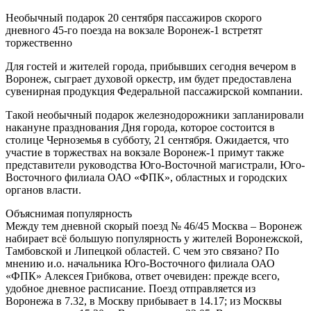
Необычный подарок 20 сентября пассажиров скорого
дневного 45-го поезда
на вокзале Воронеж-1 встретят
торжественно
Для гостей и жителей города, прибывших сегодня вечером в
Воронеж, сыграет духовой оркестр, им будет предоставлена
сувенирная продукция Федеральной пассажирской компании.
Такой необычный подарок железнодорожники запланировали
накануне празднования Дня города, которое состоится в
столице Черноземья в субботу, 21 сентября. Ожидается, что
участие в торжествах на вокзале Воронеж-1 примут также
представители руководства Юго-Восточной магистрали, Юго-
Восточного филиала ОАО «ФПК», областных и городских
органов власти.
Объяснимая популярность
Между тем дневной скорый поезд № 46/45 Москва – Воронеж
набирает всё большую популярность у жителей Воронежской,
Тамбовской и Липецкой областей. С чем это связано? По
мнению и.о. начальника Юго-Восточного филиала ОАО
«ФПК» Алексея Грибкова, ответ очевиден: прежде всего,
удобное дневное расписание. Поезд отправляется из
Воронежа в 7.32, в Москву прибывает в 14.17; из Москвы