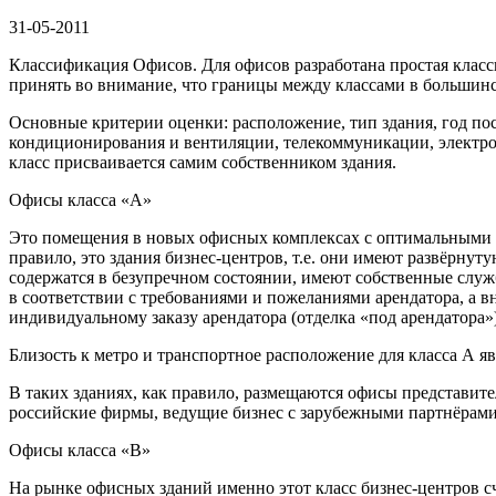
31-05-2011
Классификация Офисов. Для офисов разработана простая клас
принять во внимание, что границы между классами в большинс
Основные критерии оценки: расположение, тип здания, год по
кондиционирования и вентиляции, телекоммуникации, электрос
класс присваивается самим собственником здания.
Офисы класса «А»
Это помещения в новых офисных комплексах с оптимальными
правило, это здания бизнес-центров, т.е. они имеют развёрн
содержатся в безупречном состоянии, имеют собственные слу
в соответствии с требованиями и пожеланиями арендатора, а в
индивидуальному заказу арендатора (отделка «под арендатора
Близость к метро и транспортное расположение для класса А я
В таких зданиях, как правило, размещаются офисы представит
российские фирмы, ведущие бизнес с зарубежными партнёрами
Офисы класса «B»
На рынке офисных зданий именно этот класс бизнес-центров с