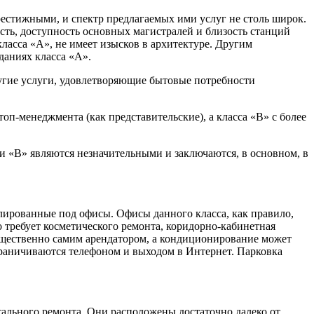
рестижными, и спектр предлагаемых ими услуг не столь широк.
есть, доступность основных магистралей и близость станций
класса «А», не имеет изысков в архитектуре. Другим
даниях класса «А».
другие услуги, удовлетворяющие бытовые потребности
оп-менеджмента (как представительские), а класса «В» с более
 «В» являются незначительными и заключаются, в основном, в
филированные под офисы. Офисы данного класса, как правило,
о требует косметического ремонта, коридорно-кабинетная
ущественно самим арендатором, а кондиционирование может
граничиваются телефоном и выходом в Интернет. Парковка
тального ремонта. Они расположены достаточно далеко от