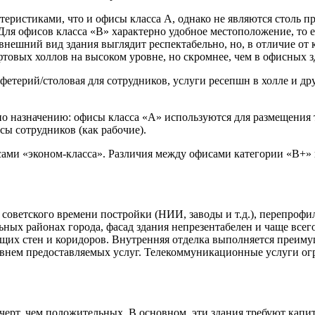
еристиками, что и офисы класса А, однако не являются столь п
 Для офисов класса «B» характерно удобное местоположение, то 
внешний вид здания выглядит респектабельно, но, в отличие от 
товых холлов на высоком уровне, но скромнее, чем в офисных з
афетерий/столовая для сотрудников, услуги ресепшн в холле и 
о назначению: офисы класса «А» используются для размещения т
ы сотрудников (как рабочие).
и «эконом-класса». Различия между офисами категории «В+» и
ия советского времени постройки (НИИ, заводы и т.д.), перепро
ных районах города, фасад здания непрезентабелен и чаще всег
ущих стен и коридоров. Внутренняя отделка выполняется преим
ровнем предоставляемых услуг. Телекоммуникационные услуги о
ерт, чем положительных. В основном, эти здания требуют капи