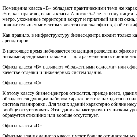
Помещения класса «В» обладают практическими теми же характ
Это, как правило, офисы класса А после 5-7 лет эксплуатации.
метро, ухоженные территории вокруг и приятный вид из окна, 
положительным моментом является отделка офисов, фойе и лиф
Как правило, в инфраструктуру бизнес-центра входит только к
арендаторов.
В настоящее время наблюдается тенденция разделения офисов п
низкими арендными ставками — для размещения основной масс
Офисы класса «В» называют «бюджетными офисами» или офисам
качестве отделки и инженерных систем здания.
Офисы класса «C»
К этому классу бизнес-центров относятся, прежде всего, здан
обладают следующим набором характеристик: находятся в спаль
система планировки. Для таких зданий характерно обилие нес
вообще отсутствовать. Эти здания характеризуются низким у
образуется стихийно или вообще отсутствует.
Офисы класса «D»
Офисные здания данного класса имеют больше отрицательных ч