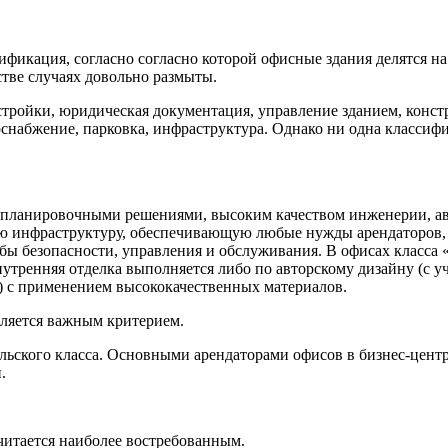
сификация, согласно
согласно которой офисные здания делятся на
тве случаях довольно размыты.
стройки, юридическая документация, управление зданием, конст
набжение, парковка, инфраструктура. Однако ни одна классифик
 планировочными решениями, высоким качеством инженерии, а
утую инфраструктуру, обеспечивающую любые нужды арендаторов,
жбы безопасности, управления и обслуживания. В офисах класс
нутренняя отделка выполняется либо по авторскому дизайну (с 
») с применением высококачественных материалов.
вляется важным критерием.
ельского класса. Основными арендаторами офисов в бизнес-цент
.
читается наиболее востребованным.