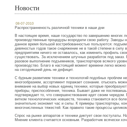
Новости
08-07-2010
Распространненость различной техники в наши дни
В настоящее время, наше государство по завершению многих ле
производственные процедуры возродили свою работу. Заводы но
данное время большой востребованностью пользуются: подъемн
девяностых годов такое снаряжение не в такой степени в силу 
предприятиям ничего не оставалось, как изменить профиль сво
существовать. За исключением штучных разработок под заказ.
разовое выполнение подъемников, транспортеров всякого уровн
производство. Благо в настоящий момент времени легко можно
на сегодняшний день не дефицит.
С бурным развитием техники и технологий подобных проблем н
многообразием, ассортимент поражает сознание. отыскать можн
внимание на выбор новых единиц техники, которые преобразую
приборы, приспособления, техника. Бывает даже не поспеваешь 
подтверждает то, что совершенствование идет своим чередом. 
витком технологических новшеств, техника становится все боле
значительно экономит час и силы. К примеры транспортеры, к
многочисленных тяжестей. Как правило такие процессы целико
Спрос на рынке аппаратов и техники диктует свои постулаты. Н
Мнение клиента считается основным. Разработчик всячески хо