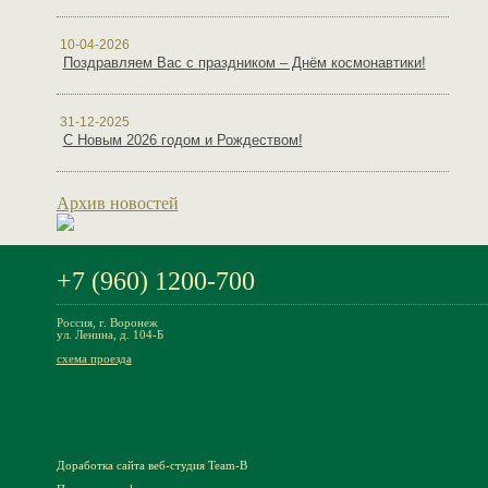
10-04-2026
Поздравляем Вас с праздником – Днём космонавтики!
31-12-2025
С Новым 2026 годом и Рождеством!
Архив новостей
+7 (960) 1200-700
Россия, г. Воронеж
ул. Ленина, д. 104-Б
схема проезда
Доработка сайта
веб-студия Team-B