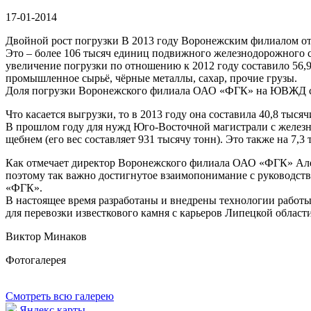
17-01-2014
Двойной рост погрузки В 2013 году Воронежским филиалом о
Это – более 106 тысяч единиц подвижного железнодорожного со
увеличение погрузки по отношению к 2012 году составило 56,9
промышленное сырьё, чёрные металлы, сахар, прочие грузы.
Доля погрузки Воронежского филиала ОАО «ФГК» на ЮВЖД сост
Что касается выгрузки, то в 2013 году она составила 40,8 тысяч
В прошлом году для нужд Юго-Восточной магистрали с железн
щебнем (его вес составляет 931 тысячу тонн). Это также на 7,3
Как отмечает директор Воронежского филиала ОАО «ФГК» Алек
поэтому так важно достигнутое взаимопонимание с руководс
«ФГК».
В настоящее время разработаны и внедрены технологии работ
для перевозки известкового камня с карьеров Липецкой област
Виктор Минаков
Фотогалерея
Смотреть всю галерею
Яндекс карты