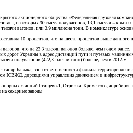
ткрытого
акционерного общества «Федеральная грузовая компан
става, из которых 90 тысяч полувагонов, 13,1 тысячи – крытых 
 тысячи вагонов, или 3,9 миллиона тонн. В номенклатуре основн
авила 10 процентов, что на шесть процентов выше данного пок
и вагонов, что на 22,3 тысячи вагонов больше, чем годом ранее.
ых дорог Украины в адрес дистанций пути и путевых машинных
 тысячи полувагонов (422,3 тысячи тонн) больше, чем в 2012-м.
сандр Бавыка, зона ответственности филиала территориально 
твом ЮВЖД, дирекциями управления движением и инфраструктур
ы опорных станций Ртищево-1, Отрожка. Кроме того, апробиров
и на сахарные заводы.