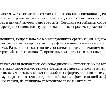
жаются. Хотя согласно
расчетам аналитиков такая обстановка де
ых на строительство объектов, что не дозволяет вести строител
рах в данный момент рано говорить. Сегодня застройщики сосре
я арендных ставок пользуется повышенным спросом, кроме того,
ивающихся, непрерывно модернизирующихся организаций. Однак
ятно, что больше перспектив — у офисов в центральной части г
ый ход. Раньше арендодатели не удостаивали своим вниманием 
троений, жилых домов. Современных качественных офисных цент
 уже стали популярней офисов-одиночек и оттеснили их на втор
ать традициям бизнес-этикета. Вашим партнерам и покупателям э
но все, что только может понадобиться фирме: клининговые усл
ному предпринимателю подойдет небольшой офис, солидной же
ные услуги, на отличную телефонную связь и Интернет.