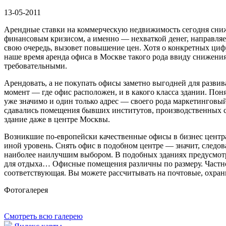
13-05-2011
Арендные ставки на коммерческую недвижимость сегодня сни
финансовым кризисом, а именно — нехваткой денег, направляем
свою очередь, вызовет повышение цен. Хотя о конкретных циф
наше время аренда офиса в Москве такого рода ввиду снижени
требовательными.
Арендовать, а не покупать офисы заметно выгодней для разв
момент — где офис расположен, и в какого класса здании. Пон
уже значимо и один только адрес — своего рода маркетингов
сдавались помещения бывших институтов, производственных с
здание даже в центре Москвы.
Возникшие по-европейски качественные офисы в бизнес центрах
иной уровень. Снять офис в подобном центре — значит, следов
наиболее наилучшим выбором. В подобных зданиях предусмотре
для отдыха… Офисные помещения различны по размеру. Част
соответствующая. Вы можете рассчитывать на почтовые, охран
Фотогалерея
Смотреть всю галерею