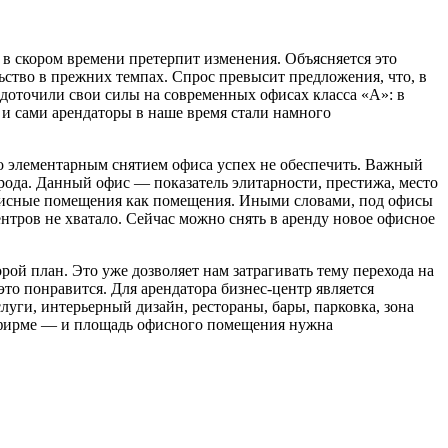
л в скором времени претерпит изменения. Объясняется это
ьство в прежних темпах. Спрос превысит предложения, что, в
доточили свои силы на современных офисах класса «А»: в
 и сами арендаторы в наше время стали намного
о элементарным снятием офиса успех не обеспечить. Важный
орода. Данный офис — показатель элитарности, престижа, место
офисные помещения как помещения. Иными словами, под офисы
ров не хватало. Сейчас можно снять в аренду новое офисное
ой план. Это уже дозволяет нам затрагивать тему перехода на
то понравится. Для арендатора бизнес-центр является
уги, интерьерный дизайн, рестораны, бары, парковка, зона
 фирме — и площадь офисного помещения нужна