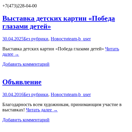
+7(473)228-04-00
Выставка детских картин «Победа
глазами детей»
30.04.2025
Без рубрики
,
Новости
team-b_user
Выставка детских картин «Победа глазами детей»
Читать
Выставка
далее
→
детских
Добавить комментарий
картин
«Победа
глазами
детей»
Объявление
30.04.2016
Без рубрики
,
Новости
team-b_user
Благодарность всем художникам, принимающим участие в
Объявление
выставках!
Читать далее
→
Добавить комментарий