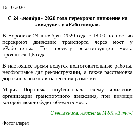
16-10-2020
С
24
«ноября» 2020 года перекроют
движение на
«виадук
е
» у «Работницы».
В Воронеже
24
«ноября» 2020 года
с 18:00
полностью
перекроют движение
транспорта
через
мост у
«Работницы»
По
проекту реконструкция
моста
продлится
1,
5
года
.
В настоящее время ведутся подготовительные работы,
необходимые для реконструкции,
а также расстановка
дорожных знаков и нанесения разметки.
Мэрия Воронежа опубликовала схему движения
организации транспортного движени
я
, при помощи
которой можно будет объехать мост.
С уважением, коллектив МФК «Вита»!
Фотогалерея