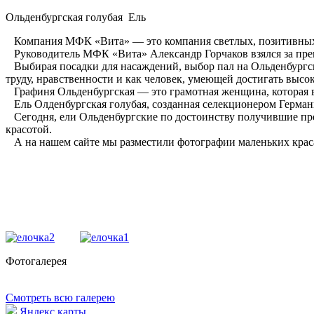
Ольденбургская голубая Ель
Компания МФК «Вита» — это компания светлых, позитивных лю
Руководитель МФК «Вита» Александр Горчаков взялся за прек
Выбирая посадки для насаждений, выбор пал на Ольденбургск
труду, нравственности и как человек, умеющей достигать выс
Графиня Ольденбургская — это грамотная женщина, которая 
Ель Олденбургская голубая, созданная селекционером Германи
Сегодня, ели Ольденбургские по достоинству получившие пре
красотой.
А на нашем сайте мы разместили фотографии маленьких краса
Фотогалерея
Смотреть всю галерею
Яндекс карты