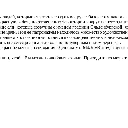
дей, которые стремятся создать вокруг себя красоту, как вне
расную работу по озеленению территории вокруг нашего здани
ие ели, которые созвучны с именем графини Ольденбургской, 
окие цели. Под её патронажем находилось множество художестве
в нашем воспоминании остается высоконравственным человеком
и, является редким и довольно популярным видом деревьев.
красное место возле здания «Дентики» и МФК «Вита», радуют с
виц, чтобы Вы могли полюбоваться ими. Приходите посмотреть